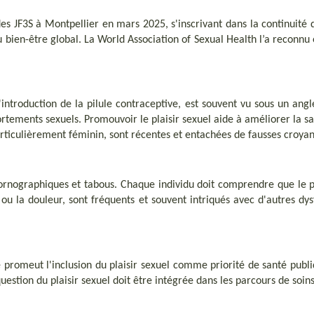
es JF3S à Montpellier en mars 2025, s'inscrivant dans la continuité 
u bien-être global. La World Association of Sexual Health l’a recon
l'introduction de la pilule contraceptive, est souvent vu sous un angle
tements sexuels. Promouvoir le plaisir sexuel aide à améliorer la sa
 particulièrement féminin, sont récentes et entachées de fausses croya
ornographiques et tabous. Chaque individu doit comprendre que le pl
 ou la douleur, sont fréquents et souvent intriqués avec d'autres dy
 promeut l'inclusion du plaisir sexuel comme priorité de santé publ
question du plaisir sexuel doit être intégrée dans les parcours de soin